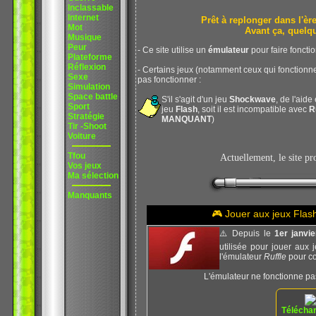
Inclassable
Internet
Prêt à replonger dans l'
Mot
Avant ça, quelq
Musique
Peur
- Ce site utilise un
émulateur
pour faire foncti
Plateforme
Réflexion
- Certains jeux (notamment ceux qui fonction
Sexe
pas fonctionner :
Simulation
Space battle
S'il s'agit d'un jeu
Shockwave
, de l'aide
Sport
jeu
Flash
, soit il est incompatible avec
R
Stratégie
MANQUANT
)
Tir -Shoot
Voiture
Tfou
Actuellement, le site p
Vos jeux
Ma sélection
Manquants
🎮 Jouer aux jeux Fla
⚠️ Depuis le
1er janvi
utilisée pour jouer aux 
l'émulateur
Ruffle
pour co
L'émulateur ne fonctionne pa
Téléchar