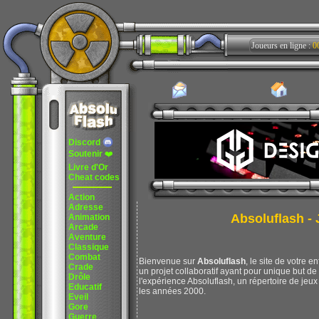
Joueurs en ligne :
0
Discord
Soutenir
❤️
Livre d'Or
Cheat codes
Action
Adresse
Absoluflash - J
Animation
Arcade
Aventure
Classique
Combat
Bienvenue sur
Absoluflash
, le site de votre e
Crade
un projet collaboratif ayant pour unique but d
Drôle
l'expérience Absoluflash, un répertoire de jeux 
Educatif
les années 2000.
Eveil
Gore
Guerre