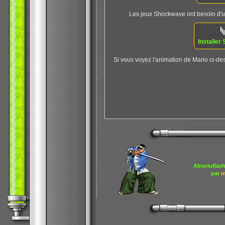
Les jeux Shockwave ont besoin d'un 
Installe
Si vous voyez l'animation de Mario ci-des
Absoluflash
par
m