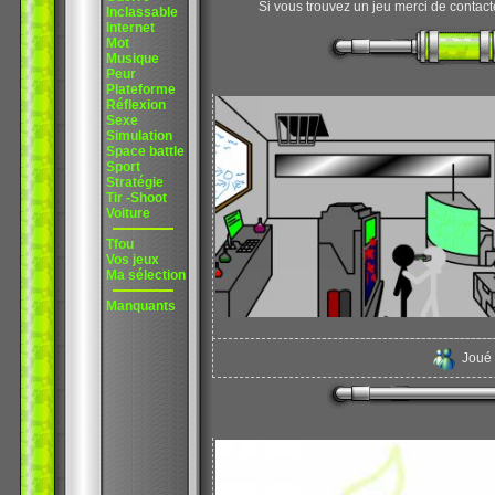
Si vous trouvez un jeu merci de contacte
Inclassable
Internet
Mot
Musique
Peur
Plateforme
Réflexion
Sexe
Simulation
Space battle
Sport
Stratégie
Tir -Shoot
Voiture
Tfou
Vos jeux
Ma sélection
Manquants
Joué