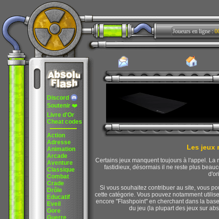
Joueurs en ligne :
0
Discord
Soutenir
❤️
Livre d'Or
Cheat codes
Action
Adresse
Les jeux
Animation
Arcade
Certains jeux manquent toujours à l'appel. La r
Aventure
fastidieux, désormais il ne reste plus beau
Classique
d'or
Combat
Crade
Si vous souhaitez contribuer au site, vous p
Drôle
cette catégorie. Vous pouvez notamment utilise
Educatif
encore "Flashpoint" en cherchant dans la bas
Eveil
du jeu (la plupart des jeux sur ab
Gore
Guerre