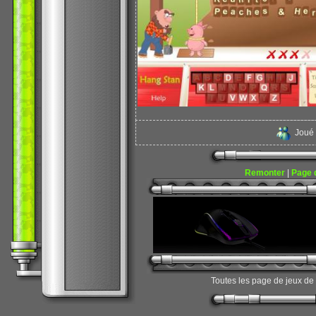
Joué
Remonter
|
Page 
Toutes les page de jeux de 