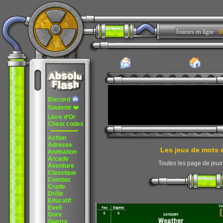
Joueurs en ligne :
0
Discord
Soutenir
❤️
Livre d'Or
Cheat codes
Action
Adresse
Les jeux de mots et
Animation
Arcade
Toutes les page de jeux 
Aventure
Classique
Combat
Crade
Drôle
Educatif
Eveil
Gore
Guerre