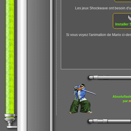
Les jeux Shockwave ont besoin d'un 
Installe
Si vous voyez l'animation de Mario ci-des
Absoluflash
par
m