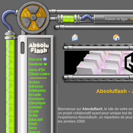
Joueurs en ligne :
0
Discord
Soutenir
❤️
Livre d'Or
Cheat codes
Action
Adresse
Absoluflash - J
Animation
Arcade
Aventure
Classique
Combat
Bienvenue sur
Absoluflash
, le site de votre e
Crade
un projet collaboratif ayant pour unique but d
Drôle
l'expérience Absoluflash, un répertoire de jeux 
Educatif
les années 2000.
Eveil
Gore
Guerre