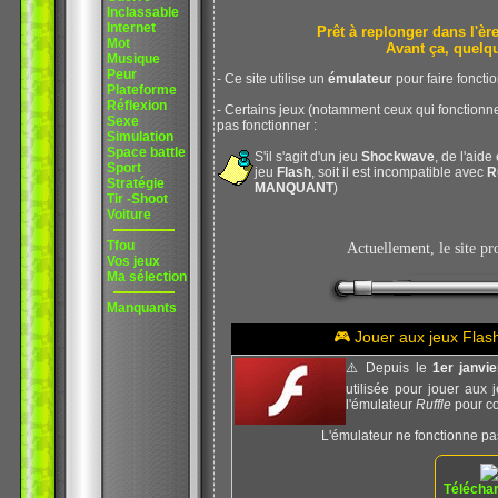
Inclassable
Internet
Prêt à replonger dans l'
Mot
Avant ça, quelq
Musique
Peur
- Ce site utilise un
émulateur
pour faire foncti
Plateforme
Réflexion
- Certains jeux (notamment ceux qui fonction
Sexe
pas fonctionner :
Simulation
Space battle
S'il s'agit d'un jeu
Shockwave
, de l'aide
Sport
jeu
Flash
, soit il est incompatible avec
R
Stratégie
MANQUANT
)
Tir -Shoot
Voiture
Tfou
Actuellement, le site p
Vos jeux
Ma sélection
Manquants
🎮 Jouer aux jeux Fla
⚠️ Depuis le
1er janvi
utilisée pour jouer aux 
l'émulateur
Ruffle
pour co
L'émulateur ne fonctionne pa
Téléchar