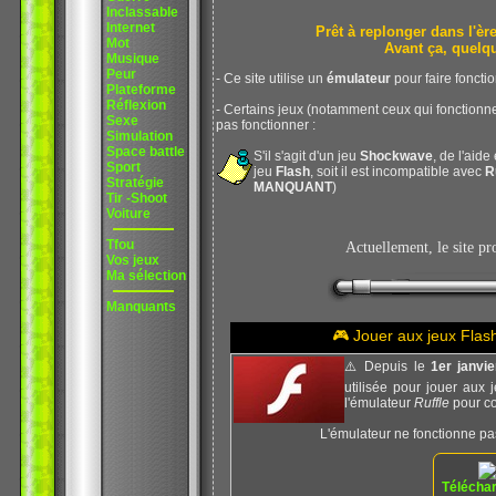
Inclassable
Internet
Prêt à replonger dans l'
Mot
Avant ça, quelq
Musique
Peur
- Ce site utilise un
émulateur
pour faire foncti
Plateforme
Réflexion
- Certains jeux (notamment ceux qui fonction
Sexe
pas fonctionner :
Simulation
Space battle
S'il s'agit d'un jeu
Shockwave
, de l'aide
Sport
jeu
Flash
, soit il est incompatible avec
R
Stratégie
MANQUANT
)
Tir -Shoot
Voiture
Tfou
Actuellement, le site p
Vos jeux
Ma sélection
Manquants
🎮 Jouer aux jeux Fla
⚠️ Depuis le
1er janvi
utilisée pour jouer aux 
l'émulateur
Ruffle
pour co
L'émulateur ne fonctionne pa
Téléchar