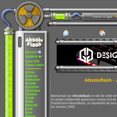
Joueurs en ligne :
0
Discord
Soutenir
❤️
Livre d'Or
Cheat codes
Action
Adresse
Absoluflash - J
Animation
Arcade
Aventure
Classique
Combat
Bienvenue sur
Absoluflash
, le site de votre e
Crade
un projet collaboratif ayant pour unique but d
Drôle
l'expérience Absoluflash, un répertoire de jeux 
Educatif
les années 2000.
Eveil
Gore
Guerre