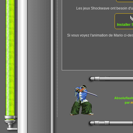
Les jeux Shockwave ont besoin d'un 
Installe
Si vous voyez l'animation de Mario ci-des
Absoluflash
par
m