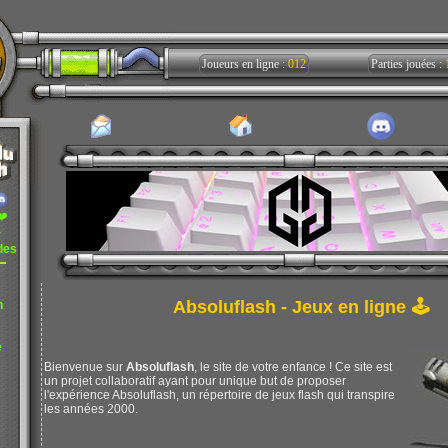
Joueurs en ligne :
012
Parties jouées :
❤️
r
des
Absoluflash - Jeux en ligne 🕹️
n
e
Bienvenue sur
Absoluflash
, le site de votre enfance ! Ce site est
un projet collaboratif ayant pour unique but de proposer
l'expérience Absoluflash, un répertoire de jeux flash qui transpire
les années 2000.