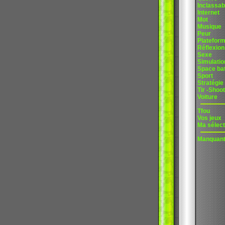
Inclassab
Internet
Mot
Musique
Peur
Platefor
Réflexion
Sexe
Simulatio
Space bat
Sport
Stratégie
Tir -Shoot
Voiture
Tfou
Vos jeux
Ma sélect
Manquan