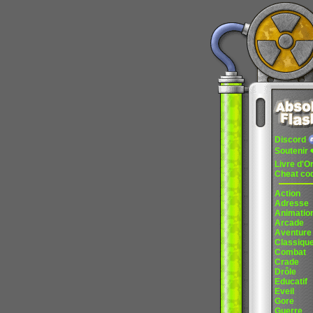
Discord
Soutenir
Livre d'O
Cheat co
Action
Adresse
Animatio
Arcade
Aventure
Classiqu
Combat
Crade
Drôle
Educatif
Eveil
Gore
Guerre