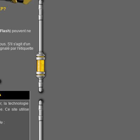
XP?
Flash
) peuvent ne
us. S'il s'agit d'un
ignalé par l'étiquette

, la technologie
. Ce site utilise
le
: