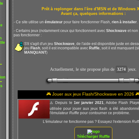
le
Prêt à replonger dans l'ère d'MSN et de Windows 
Avant ça, quelques informations :
- Ce site utilise un
émulateur
pour faire fonctionner Flash,
rien à installer
.
me
- Certains jeux (notamment ceux qui fonctionnent avec
Shockwave
et non
pas fonctionner :
n
tle
S'il s'agit d'un jeu
Shockwave
, de l'aide est disponible juste en desso
jeu
Flash
, soit il est incompatible avec
Ruffle
, soit il est manquant (s
MANQUANT
)
Actuellement, le site propose plus de
3274
jeux.
ion
ts
🎮 Jouer aux jeux Flash/Shockwave en 2026 
⚠️ Depuis le
1er janvier 2021
, Adobe Flash Player
utilisée pour jouer aux jeux flash a été abandonnée
l'émulateur
Ruffle
pour contourner ce problème.
L'émulateur ne fonctionne pas ? Essayez l'extension
Ruff
Télécharger Ruffle