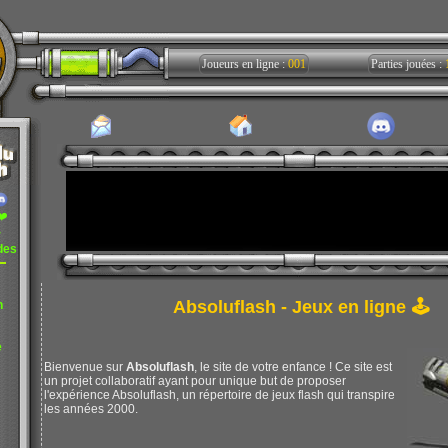
Joueurs en ligne :
001
Parties jouées :
❤️
r
des
Absoluflash - Jeux en ligne 🕹️
n
e
Bienvenue sur
Absoluflash
, le site de votre enfance ! Ce site est
un projet collaboratif ayant pour unique but de proposer
l'expérience Absoluflash, un répertoire de jeux flash qui transpire
les années 2000.