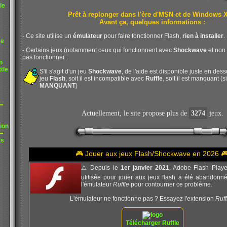
le
Prêt à replonger dans l'ère d'MSN et de Windows 
Avant ça, quelques informations :
- Ce site utilise un
émulateur
pour faire fonctionner Flash,
rien à installer
.
me
- Certains jeux (notamment ceux qui fonctionnent avec
Shockwave
et non
pas fonctionner :
n
tle
S'il s'agit d'un jeu
Shockwave
, de l'aide est disponible juste en desso
jeu
Flash
, soit il est incompatible avec
Ruffle
, soit il est manquant (s
MANQUANT
)
Actuellement, le site propose plus de
3274
jeux.
ion
ts
🎮 Jouer aux jeux Flash/Shockwave en 2026 
⚠️ Depuis le
1er janvier 2021
, Adobe Flash Player
utilisée pour jouer aux jeux flash a été abandonnée
l'émulateur
Ruffle
pour contourner ce problème.
L'émulateur ne fonctionne pas ? Essayez l'extension
Ruff
Télécharger Ruffle