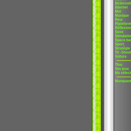
Inclassab
Internet
Mot
Musique
Peur
Platefor
Réflexion
Sexe
Simulatio
Space bat
Sport
Stratégie
Tir -Shoot
Voiture
Tfou
Vos jeux
Ma sélect
Manquan