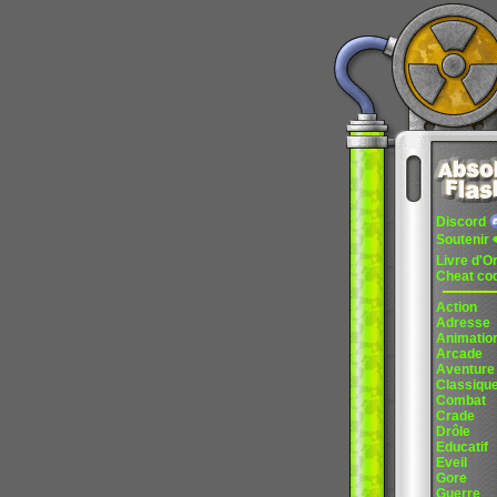
Discord
Soutenir
Livre d'O
Cheat co
Action
Adresse
Animatio
Arcade
Aventure
Classiqu
Combat
Crade
Drôle
Educatif
Eveil
Gore
Guerre