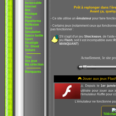
Inclassable
Internet
Prêt à replonger dans l'
Mot
Avant ça, quelq
Musique
Peur
- Ce site utilise un
émulateur
pour faire foncti
Plateforme
Réflexion
- Certains jeux (notamment ceux qui fonction
Sexe
pas fonctionner :
Simulation
Space battle
S'il s'agit d'un jeu
Shockwave
, de l'aide
Sport
jeu
Flash
, soit il est incompatible avec
R
Stratégie
MANQUANT
)
Tir -Shoot
Voiture
Tfou
Actuellement, le site p
Vos jeux
Ma sélection
Manquants
🎮 Jouer aux jeux Fla
⚠️ Depuis le
1er janvi
utilisée pour jouer aux 
l'émulateur
Ruffle
pour co
L'émulateur ne fonctionne pa
Téléchar