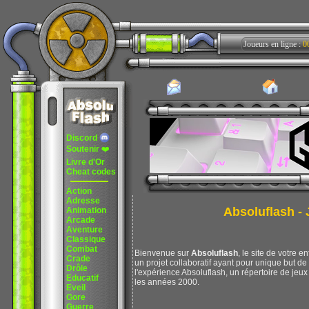
Joueurs en ligne :
0
Discord
Soutenir
❤️
Livre d'Or
Cheat codes
Action
Adresse
Absoluflash - J
Animation
Arcade
Aventure
Classique
Combat
Bienvenue sur
Absoluflash
, le site de votre e
Crade
un projet collaboratif ayant pour unique but d
Drôle
l'expérience Absoluflash, un répertoire de jeux 
Educatif
les années 2000.
Eveil
Gore
Guerre