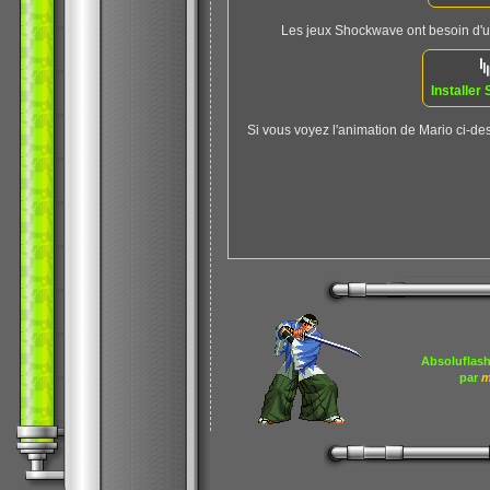
Les jeux Shockwave ont besoin d'un 
Installe
Si vous voyez l'animation de Mario ci-des
Absoluflash
par
m