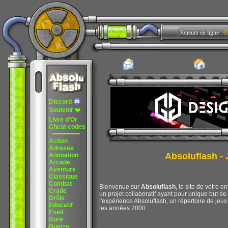
Joueurs en ligne :
0
Discord
Soutenir
❤️
Livre d'Or
Cheat codes
Action
Adresse
Absoluflash - J
Animation
Arcade
Aventure
Classique
Combat
Bienvenue sur
Absoluflash
, le site de votre e
Crade
un projet collaboratif ayant pour unique but d
Drôle
l'expérience Absoluflash, un répertoire de jeux 
Educatif
les années 2000.
Eveil
Gore
Guerre