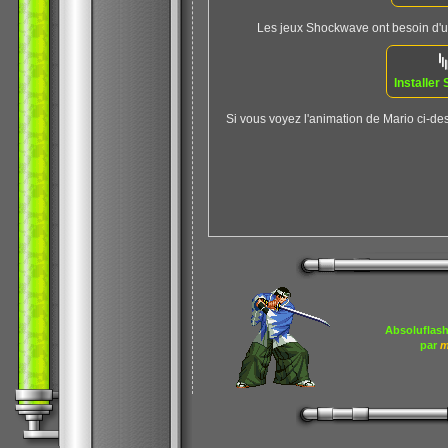
Les jeux Shockwave ont besoin d'un 
Installe
Si vous voyez l'animation de Mario ci-des
Absoluflash
par
m