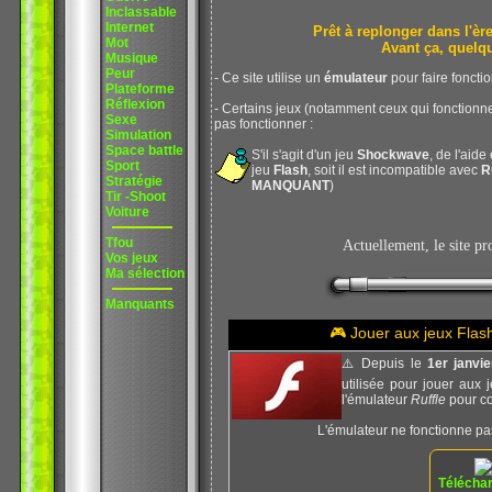
Inclassable
Internet
Prêt à replonger dans l'
Mot
Avant ça, quelq
Musique
Peur
- Ce site utilise un
émulateur
pour faire foncti
Plateforme
Réflexion
- Certains jeux (notamment ceux qui fonction
Sexe
pas fonctionner :
Simulation
Space battle
S'il s'agit d'un jeu
Shockwave
, de l'aide
Sport
jeu
Flash
, soit il est incompatible avec
R
Stratégie
MANQUANT
)
Tir -Shoot
Voiture
Tfou
Actuellement, le site p
Vos jeux
Ma sélection
Manquants
🎮 Jouer aux jeux Fla
⚠️ Depuis le
1er janvi
utilisée pour jouer aux 
l'émulateur
Ruffle
pour co
L'émulateur ne fonctionne pa
Téléchar