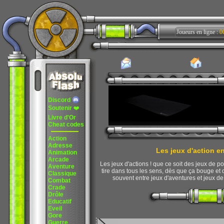
Joueurs en ligne :
0
Discord
Soutenir
❤️
Livre d'Or
Cheat codes
Action
Adresse
Les jeux d'action en 
Animation
Arcade
Les jeux d'actions ! que ce soit des jeux de p
Aventure
tire dans tous les sens, dès que ça bouge e
Classique
souvent entre jeux d'aventures et jeux de t
Combat
Crade
Drôle
Educatif
Eveil
Gore
Guerre