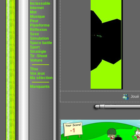
Inclassable
Internet
Mot
Musique
Peur
Plateforme
Réflexion
Sexe
Simulation
Space battle
Sport
Stratégie
Tir -Shoot
Voiture
Tfou
Vos jeux
Ma sélection
Manquants
Joué