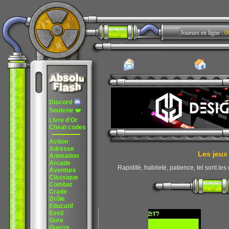
Joueurs en ligne :
0
Discord
Soutenir
❤️
Livre d'Or
Cheat codes
Action
Adresse
Les jeux
Animation
Arcade
Rapidité, habileté, patience, tel sont l
Aventure
Classique
Combat
Crade
Drôle
Educatif
Eveil
Gore
Guerre