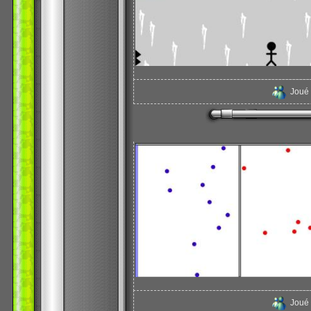
Joué
Joué