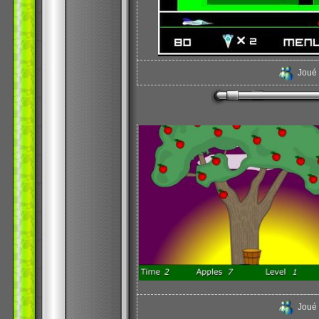
Joué
Joué