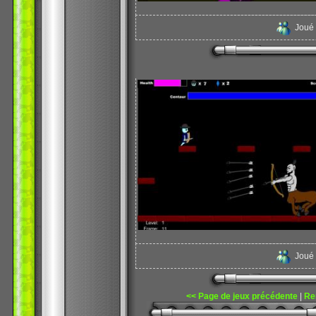
Joué
Joué
<< Page de jeux précédente
|
Re