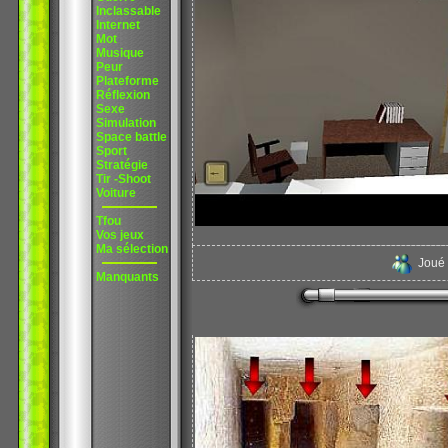
Inclassable
Internet
Mot
Musique
Peur
Plateforme
Réflexion
Sexe
Simulation
Space battle
Sport
Stratégie
Tir -Shoot
Voiture
Tfou
Vos jeux
Ma sélection
Joué
Manquants