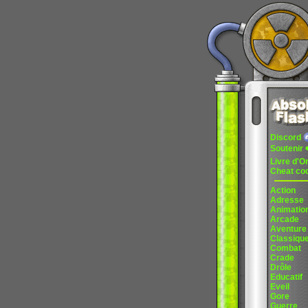
Discord
Soutenir
Livre d'O
Cheat co
Action
Adresse
Animatio
Arcade
Aventure
Classiqu
Combat
Crade
Drôle
Educatif
Eveil
Gore
Guerre