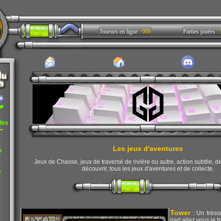
Joueurs en ligne :
006
Parties jouées :
❤️
r
des
Les jeux d'aventures
n
Jeux de Chasse, jeux de traversé de rivière ou autre, action subtile, d
découvrir, tous les jeux d'aventures et de collecte.
e
Tower
: Un tréso
part allez vous le 