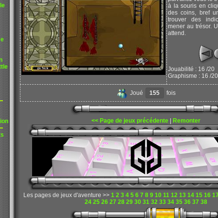
le
à la souris en cli
des coins, bref u
trouver des indi
mener au trésor. 
attend.
me
n
tle
Jouabilité : 16 /20
Graphisme : 16 /20
Joué
155
fois
<< Page de jeux précédente
|
Remonter
ion
ts
Les pages de jeux d'aventure >>
1
2
3
4
5
6
7
8
9
10
11
12
13
14
15
16
1
24
25
26
27
28
29
30
31
32
33
34
35
36
37
38