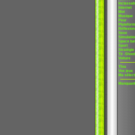
Inclassab
Internet
Mot
Musique
Peur
Platefor
Réflexion
Sexe
Simulatio
Space bat
Sport
Stratégie
Tir -Shoot
Voiture
Tfou
Vos jeux
Ma sélect
Manquan