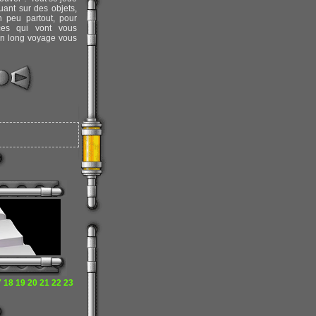
quant sur des objets,
n peu partout, pour
ces qui vont vous
Un long voyage vous
7
18
19
20
21
22
23