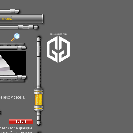
1013804
es jeux vidéos à
r est caché quelque
trouver ? Tout se joue