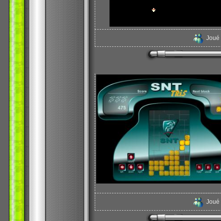
Joué
Joué