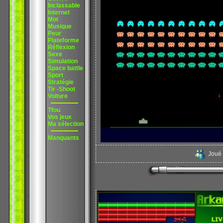
Inclassable
Internet
Mot
Musique
Peur
Plateforme
Réflexion
Sexe
Simulation
Space battle
Sport
Stratégie
Tir -Shoot
Voiture
Tfou
Vos jeux
Ma sélection
Manquants
Joué