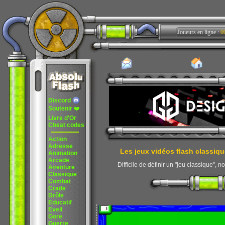
Joueurs en ligne :
0
Discord
Soutenir
❤️
Livre d'Or
Cheat codes
Action
Adresse
Les jeux vidéos flash classiqu
Animation
Arcade
Difficile de définir un "jeu classique", 
Aventure
Classique
Combat
Crade
Drôle
Educatif
Eveil
Gore
Guerre