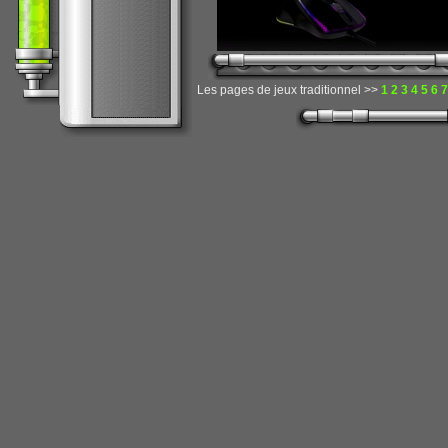
Les pages de jeux traditionnel >>
1
2
3
4
5
6
7