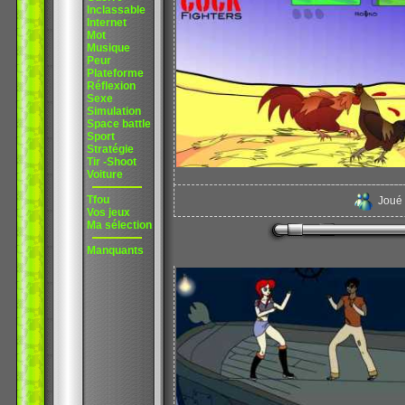
Inclassable
Internet
Mot
Musique
Peur
Plateforme
Réflexion
Sexe
Simulation
Space battle
Sport
Stratégie
Tir -Shoot
Voiture
Tfou
Joué
Vos jeux
Ma sélection
Manquants