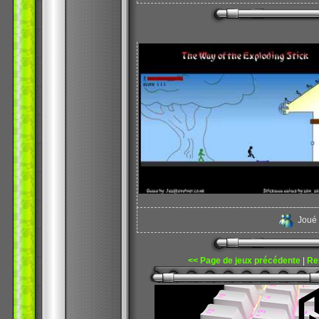
Joué
<< Page de jeux précédente
|
Re