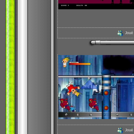
Joué
Joué