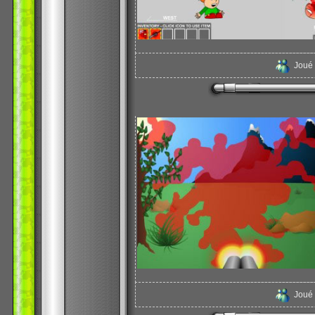
Joué
Joué