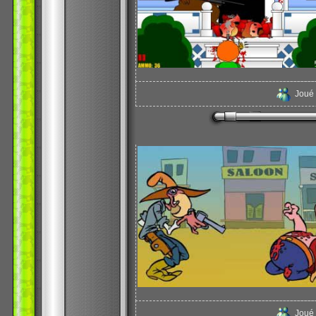
Joué
Joué