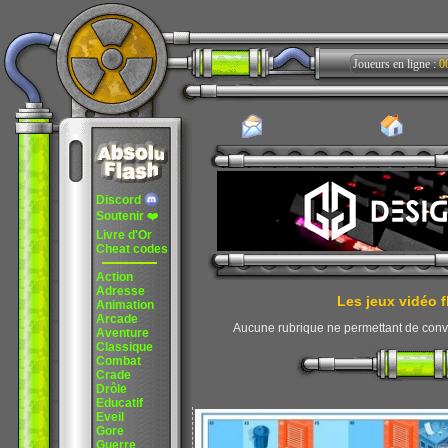
Joueurs en ligne :
0
Discord
Soutenir
❤️
Livre d'Or
Cheat codes
Action
Adresse
Les jeux vidéo f
Animation
Arcade
Aucune rubrique ne permettant de conveni
Aventure
Classique
Combat
Crade
Drôle
Educatif
Eveil
Gore
Guerre