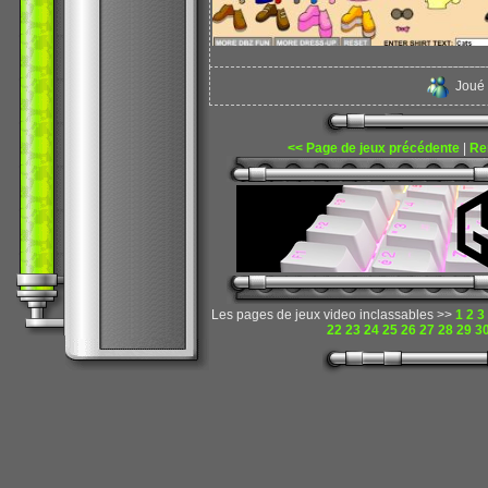
Joué
<< Page de jeux précédente
|
Re
Les pages de jeux video inclassables >>
1
2
3
22
23
24
25
26
27
28
29
3