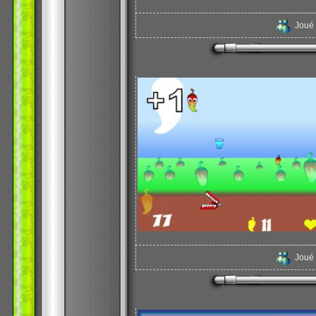
Joué
Joué