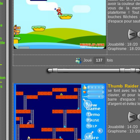
le
avoir la couleur d
vous de la mem
plateforme ! Tou
touches flêchées 
d'espace pour saut
me
n
tle
Jouabilité : 18 /20
Graphisme : 18 /20
Joué
137
fois
ion
Thumb Raider
ts
se font avec les 
clavier, et pour l
barre d'espace 
d'argent et évitez l
Jouabilité : 14 /20
Graphisme : 13 /20