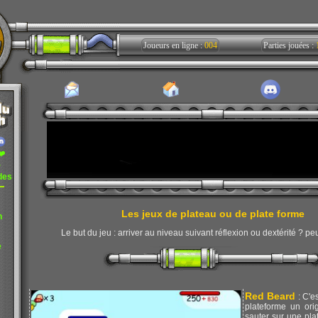
Joueurs en ligne :
004
Parties jouées :
❤️
r
des
Les jeux de plateau ou de plate forme
n
Le but du jeu : arriver au niveau suivant réflexion ou dextérité ? peut
e
Red Beard
: C'e
plateforme un ori
sauter sur une pl