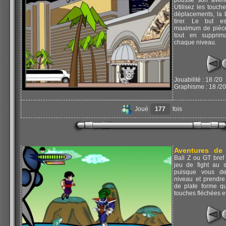
pousse son avent
Utilisez les touch
déplacements, la 
tirer. Le but e
maximum de pièces
tout en supprim
chaque niveau.
Jouabilité : 18 /20
Graphisme : 18 /20
Joué
177
fois
Aventures de
Ball Z ou GT bref
jeu de fight au 
puisque vous de
niveau et prendre
de plate forme qu
touches fléchées e