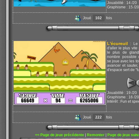
Jouabilité : 14 /20
Graphisme : 15 /20
Joué
102
fois
L'écureuil
: Le 
d'aller le plus vit
le plus de gland
nombre possible 
se joue avec les t
avancer et sauter,
d'espace sert de "t
Jouabilité : 19 /20
Graphisme : 16 /20
Intérêt : Fun et sp
Joué
222
fois
<< Page de jeux précédente
|
Remonter
|
Page de jeux suiv