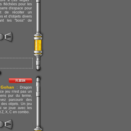
ure à Las vegas .
es fléchées pour les
barre d'espace pour
st de récolter un
 et d'objets divers
ant les "boss" de
 Gohan
: Dragon
 ce jeu n'est pas un
sens pur du terme,
vez parcourir des
 des objets. Un jeu
i se joue avec les
t Z, X, C en combo.