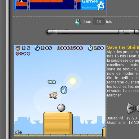
Joué
44
fois
Save the Shérif
style des premiers
nes 16 bits ! Non s
la souplesse de jeu
excellents , mais
sorte de retour a
note de moderne.
ête le petit coc
recherche du sheri
les touches fléch
et sauter. La touche
Marcher
Jouabilité : 19 /20
Graphisme : 18 /20