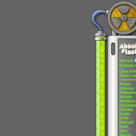
Discord
Soutenir
Livre d'O
Cheat co
Action
Adresse
Animatio
Arcade
Aventure
Classiqu
Combat
Crade
Drôle
Educatif
Eveil
Gore
Guerre