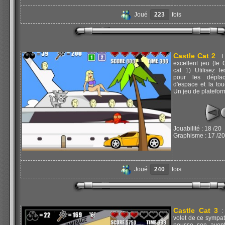
Joué
223
fois
Castle Cat 2
: L
excellent jeu (le
cat 1) Utilisez l
pour les déplac
d'espace et la tou
Un jeu de plateform
Jouabilité : 18 /20
Graphisme : 17 /20
Joué
240
fois
Castle Cat 3
: 
volet de ce sympat