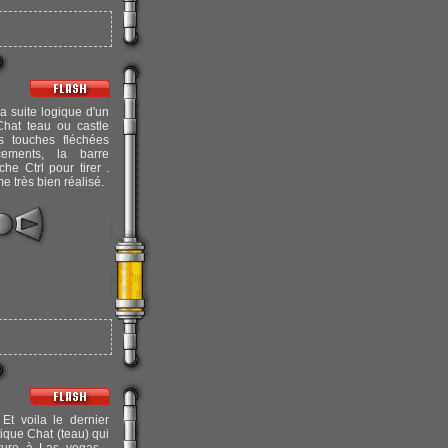
a suite logique d'un
 Chat teau ou castle
es touches fléchées
ements, la barre
che Ctrl pour tirer .
e très bien réalisé.
Et voila le dernier
ique Chat (teau) qui