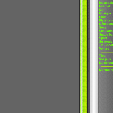
Inclassab
Internet
Mot
Musique
Peur
Platefor
Réflexion
Sexe
Simulatio
Space bat
Sport
Stratégie
Tir -Shoot
Voiture
Tfou
Vos jeux
Ma sélect
Manquan