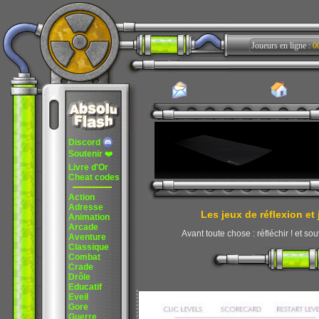
Joueurs en ligne :
0
Discord
Soutenir
❤️
Livre d'Or
Cheat codes
Action
Adresse
Les jeux de réflexion et
Animation
Arcade
Avant toute chose : réfléchir ! et sou
Aventure
Classique
Combat
Crade
Drôle
Educatif
Eveil
Gore
Guerre