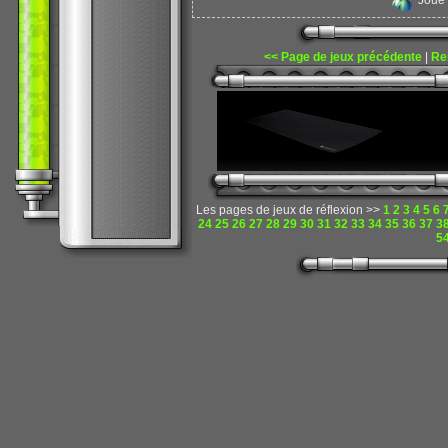
Joué
<< Page de jeux précédente
|
Re
Les pages de jeux de réflexion >>
1
2
3
4
5
6
24
25
26
27
28
29
30
31
32
33
34
35
36
37
3
5