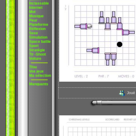
Inclassable
Internet
Mot
Musique
Peur
Plateforme
Réflexion
Sexe
Simulation
Space battle
Sport
Stratégie
Tir -Shoot
Voiture
Tfou
Vos jeux
Ma sélection
Manquants
Joué