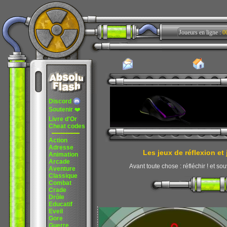
Joueurs en ligne :
0
Discord
Soutenir
❤️
Livre d'Or
Cheat codes
Action
Adresse
Les jeux de réflexion et
Animation
Arcade
Avant toute chose : réfléchir ! et sou
Aventure
Classique
Combat
Crade
Drôle
Educatif
Eveil
Gore
Guerre