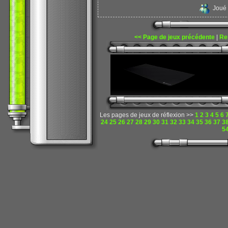
Joué
<< Page de jeux précédente
|
Re
Les pages de jeux de réflexion >>
1
2
3
4
5
6
24
25
26
27
28
29
30
31
32
33
34
35
36
37
3
5