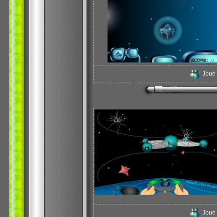
Joué
Joué