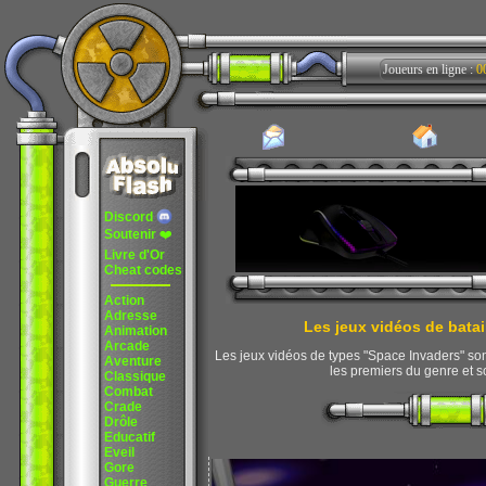
Joueurs en ligne :
0
Discord
Soutenir
❤️
Livre d'Or
Cheat codes
Action
Adresse
Les jeux vidéos de batail
Animation
Arcade
Les jeux vidéos de types "Space Invaders" son
Aventure
les premiers du genre et 
Classique
Combat
Crade
Drôle
Educatif
Eveil
Gore
Guerre