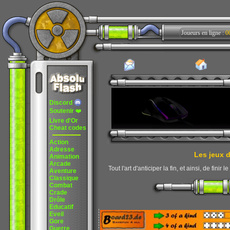
Joueurs en ligne :
0
Discord
Soutenir
❤️
Livre d'Or
Cheat codes
Action
Adresse
Les jeux d
Animation
Arcade
Tout l'art d'anticiper la fin, et ainsi, de finir
Aventure
Classique
Combat
Crade
Drôle
Educatif
Eveil
Gore
Guerre