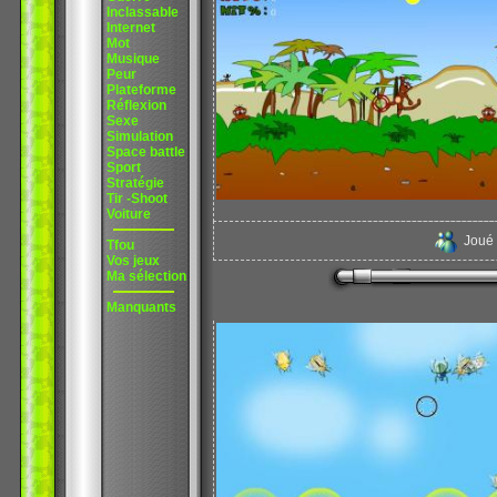
Inclassable
Internet
Mot
Musique
Peur
Plateforme
Réflexion
Sexe
Simulation
Space battle
Sport
Stratégie
Tir -Shoot
Voiture
Joué
Tfou
Vos jeux
Ma sélection
Manquants