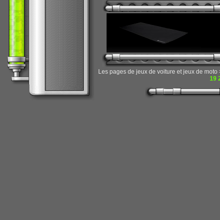
Les pages de jeux de voiture et jeux de moto
19