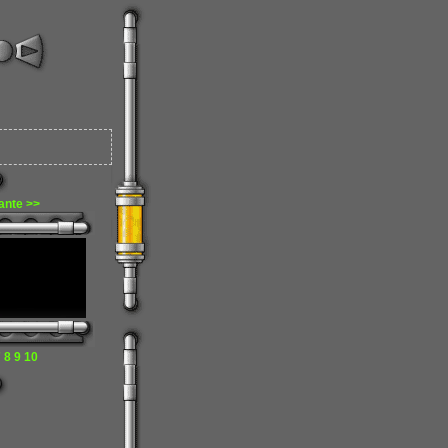
ante >>
7
8
9
10