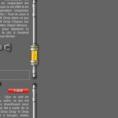
en respectant les
es à cet effet et en
agination s'exprimer
bres ! Tout se joue à
g'N Drop dans ce jeu
' N Drop Cliquez sur
estez cliqué dessus ,
 pour déplacer la
 le clic à l'endroit
pour fermer
e
: Que ce soit en
 autre, ce jeu est
ès divertissant pour
e fait à partir de la
 Drop Drag' N Drop
et à bouger, restez