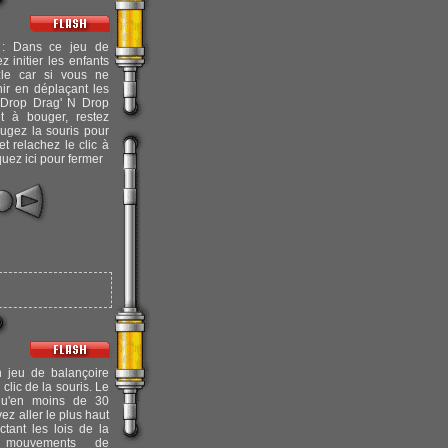
: Dans ce jeu de
 initier les enfants
le car si vous ne
hir en déplaçant les
 Drop Drag' N Drop
et à bouger, restez
ougez la souris pour
et relachez le clic à
quez ici pour fermer
 jeu de balançoire
 clic de la souris. Le
qu'en moins de 30
z aller le plus haut
ctant les lois de la
 mouvements de