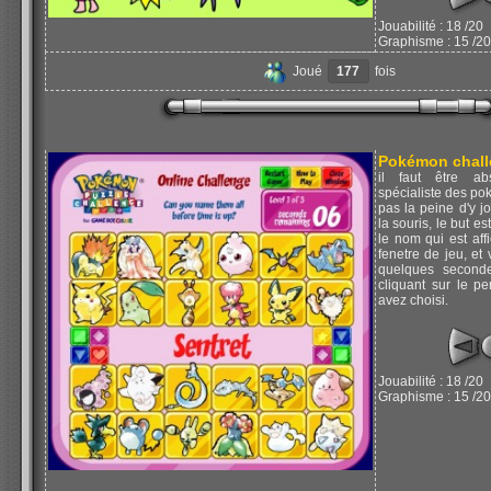
Jouabilité : 18 /20
Graphisme : 15 /20
Joué
177
fois
Pokémon chal
il faut être ab
spécialiste des po
pas la peine d'y j
la souris, le but es
le nom qui est aff
fenetre de jeu, e
quelques seconde
cliquant sur le p
avez choisi.
Jouabilité : 18 /20
Graphisme : 15 /20