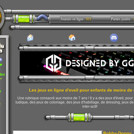
Joueurs en ligne :
011
Parties jouées :
❤️
r
des
Les jeux en ligne d'eveil pour enfants de moins de 
n
Une rubrique consacré aux moins de 7 ans ! Il y a des jeux d'éveil, pou
ludique, des jeux de coloriage, des jeux d'habillage, de dressing, jeux de
e
inter-actif
Robby-Doggy
: