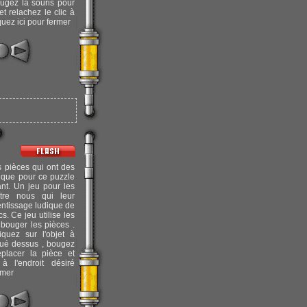
ougez la souris pour
et relachez le clic à
quez ici pour fermer
 pièces qui ont des
fique pour ce puzzle
ant. Un jeu pour les
tre nous qui leur
entissage ludique de
cs. Ce jeu utilise les
bouger les pièces .
quez sur l'objet à
iqué dessus , bougez
placer la pièce et
à l'endroit désiré
rmer