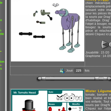
le
chien mécanique 
emplacements prévu
laissant votre im
pour les pièces li
la souris par Dra
me
d'habillage. Drag
l'objet à bouger, r
bougez la souris
n
pièce et relachez
tle
désiré Cliquez ici 
Jouabilité : 15 /20
Graphisme : 14 /20
ion
ts
Joué
225
fois
Mister Légum
tomate, banane ou
bien réalisé et tr
vos enfants. Tout s
souris par Drag'N
Cliquez sur l'obj