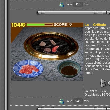
Joué
114
fois
La Grillade
: 
apprendre aux enf
pour les plus gran
de ce jeu est de 
de viande et de le
saignant mais atte
la cuire. Tout se 
en prenant la via
sur le grill, puis la
la mettre dans le 
Drop Cliquez sur
restez cliqué dess
pour déplacer la 
clic à l'endroit dé
fermer
Jouabilité : 17 /20
Graphisme : 16 /20
Joué
549
fois