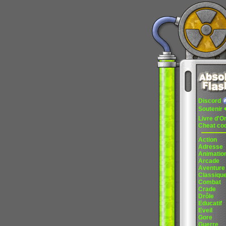
Discord
Soutenir
Livre d'O
Cheat co
Action
Adresse
Animatio
Arcade
Aventure
Classiqu
Combat
Crade
Drôle
Educatif
Eveil
Gore
Guerre