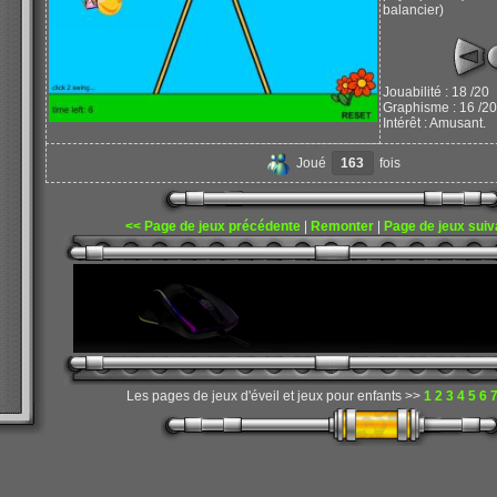
balancier)
Jouabilité : 18 /20
Graphisme : 16 /20
Intérêt : Amusant.
Joué
163
fois
<< Page de jeux précédente
|
Remonter
|
Page de jeux suiv
Les pages de jeux d'éveil et jeux pour enfants >>
1
2
3
4
5
6