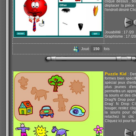
cliqué dessus , b
déplacer la pièce 
l'endroit désiré Cli
Jouabilité : 17 /20
Graphisme : 17 /20
Joué
150
fois
Puzzle Kid
: Des
formes bien spéci
spécial jeux d'enf
plus jeunes d'en
permettra un appr
la souris et des cli
Drag'N Drop pour 
Drag' N Drop Cli
bouger, restez cl
la souris pour dé
relachez le clic 
Cliquez ici pour fe