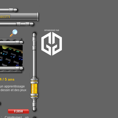
1013771
4 / 5 ans
r un apprentissage
 dessin et des jeux
 Construisez un