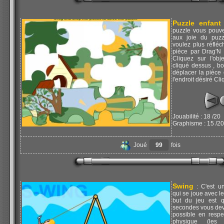
Puzzle enfant
puzzle vous pouvez
aux joie du puzz
voulez plus réfléc
pièce par Drag'N
Cliquez sur l'obj
cliqué dessus , b
déplacer la pièce 
l'endroit désiré Cli
Jouabilité : 18 /20
Graphisme : 15 /20
Joué
99
fois
Swing
: C'est un
qui se joue avec le
but du jeu est 
secondes vous deve
possible en respe
physique (les