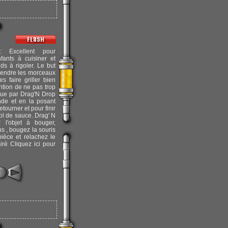
Excellent pour
ants à cuisiner et
ds à rigoler. Le but
prendre les morceaux
s faire griller bien
ntion de ne pas trop
joue par Drag'N Drop
nde et en la posant
 retourner et pour finir
bol de sauce. Drag' N
 l'objet à bouger,
us , bougez la souris
pièce et relachez le
siré Cliquez ici pour