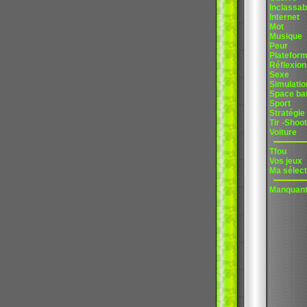
Inclassab
Internet
Mot
Musique
Peur
Platefor
Réflexion
Sexe
Simulatio
Space bat
Sport
Stratégie
Tir -Shoot
Voiture
Tfou
Vos jeux
Ma sélect
Manquan