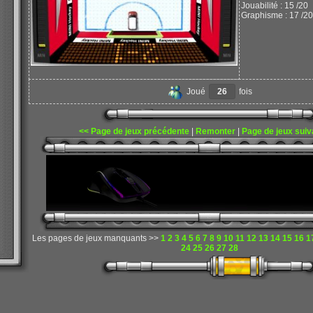
Jouabilité : 15 /20
Graphisme : 17 /20
Joué
26
fois
<< Page de jeux précédente
|
Remonter
|
Page de jeux suiv
Les pages de jeux manquants >>
1
2
3
4
5
6
7
8
9
10
11
12
13
14
15
16
1
24
25
26
27
28