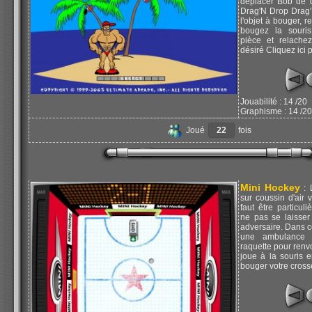
déplacer Bob de d
Drag'N Drop Drag'
l'objet à bouger, r
bougez la souris
pièce et relachez
désiré Cliquez ici 
Jouabilité : 14 /20
Graphisme : 14 /20
Joué
22
fois
Mini Hockey
: 
sur coussin d'air 
faut être particul
ne pas se laisser
adversaire. Dans c
une ambulance 
raquette pour renvo
joue à la souris 
bouger votre cross