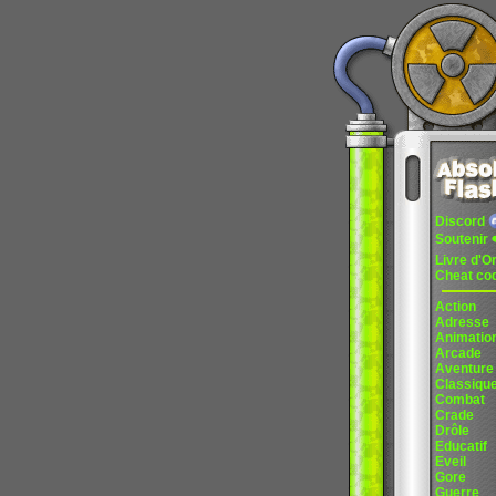
Discord
Soutenir
Livre d'O
Cheat co
Action
Adresse
Animatio
Arcade
Aventure
Classiqu
Combat
Crade
Drôle
Educatif
Eveil
Gore
Guerre