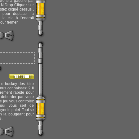
roite à gauche par
 N Drop Cliquez sur
estez cliqué dessus ,
 pour déplacer la
 le clic à l'endroit
pour fermer
Le hockey des foire
vous connaissez ? Il
ièrement rapide pour
 déborder par votre
e jeu vous controlez
qui vous sert de
yer le palet. Tout se
en la bougeant pour
e.