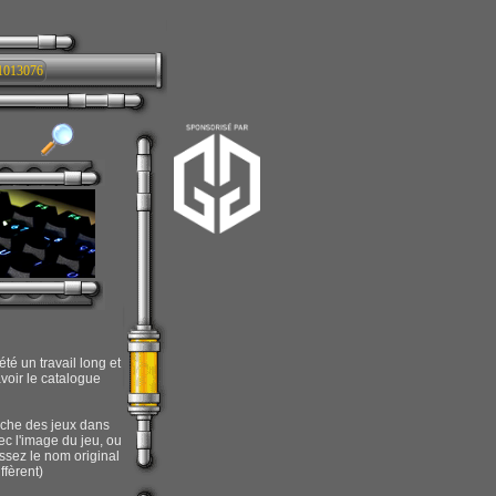
1013076
té un travail long et
voir le catalogue
erche des jeux dans
c l'image du jeu, ou
ssez le nom original
ffèrent)