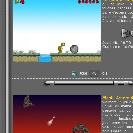
qui se joue uni
touches fléchées 
barre d'espace po
les rochers etc...
à travers differents
Jouabilité : 16 /20
Graphisme : 16 /20
Joué
48
fois
Flash Astéroi
vraiment un jeu d'
un jeu du même g
d'arcade, par cont
habile pour manie
dans les dédales 
joue avec les to
votre clavier pou
points de RDV.