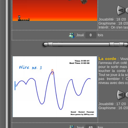
Jouabilité : 18 /20
Graphisme : 18 /20
Intérêt : On s'en la
Joué
0
fois
La corde
: Vous
l'anneau d'un coté 
pour le sortir mai
toucher la corde 
Tout se joue à la s
pas trembler ! C
niveau avec des cor
Jouabilité : 17 /20
Graphisme : 16 /20
Joué
65
fois