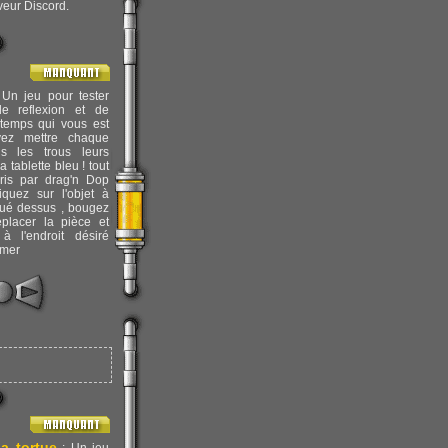
rveur Discord.
Un jeu pour tester
e reflexion et de
 temps qui vous est
vez mettre chaque
s les trous leurs
 tablette bleu ! tout
ris par drag'n Dop
quez sur l'objet à
iqué dessus , bougez
placer la pièce et
à l'endroit désiré
rmer
a tortue