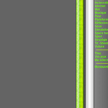
Inclassab
Internet
Mot
Musique
Peur
Platefor
Réflexion
Sexe
Simulatio
Space bat
Sport
Stratégie
Tir -Shoot
Voiture
Tfou
Vos jeux
Ma sélect
Manquan