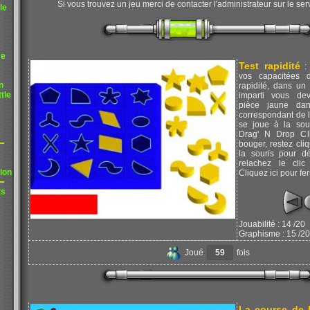
Si vous trouvez un jeu merci de contacter l'administrateur sur le se
le
me
Test rapidité
: 
vos capacitées d
n
rapidité, dans un
tle
imparti vous de
pièce jaune dan
correspondant de la
se joue à la sou
Drag' N Drop Cli
bouger, restez cl
la souris pour dé
relachez le clic 
ion
Cliquez ici pour fe
ts
Jouabilité : 14 /20
Graphisme : 15 /20
Joué
59
fois
La course de l