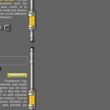
: Un jeu
quement avec les
pour courir, et la
ur sauter par dessus
 Une course éffrainée
 niveaux !
d
: Flashteroïd Pas
astéroïd, mais plutôt
enre que les jeux
re il faut être très
r ce petit vaisseau
de rochers ! Tout ce
uches fléchées de
r aller prendre les