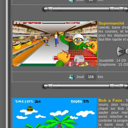
Supermarché
:
ralentir, barre d
les courses, et l
pour les déplacem
faut être rapide et v
Jouabilité : 14 /20
Graphisme : 15 /20
Joué
116
fois
Bob a Faim
: T
souris, plus lon
cliqué sur Bob p
sauter pour man
aurez relacher le
controler la progre
la barre sous 