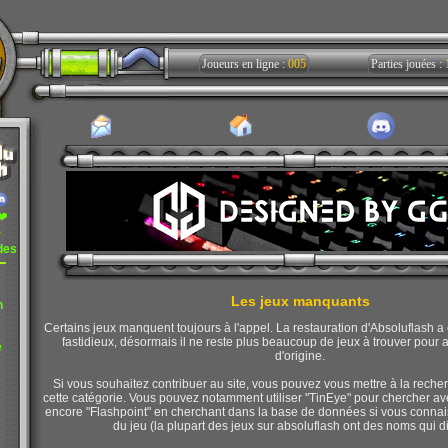
Joueurs en ligne :
005
Parties jouées :
❤️
r
des
Les jeux manquants
n
Certains jeux manquent toujours à l'appel. La restauration d'Absoluflash a é
fastidieux, désormais il ne reste plus beaucoup de jeux à trouver pour a
e
d'origine.
Si vous souhaitez contribuer au site, vous pouvez vous mettre à la rech
cette catégorie. Vous pouvez notamment utiliser "TinEye" pour chercher ave
encore "Flashpoint" en cherchant dans la base de données si vous connai
du jeu (la plupart des jeux sur absoluflash ont des noms qui di